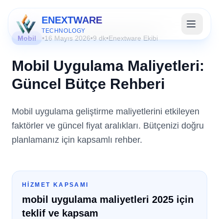
ENEXTWARE
TECHNOLOGY
Mobil
•
16 Mayıs 2026
•
9 dk
•
Enextware Ekibi
Mobil Uygulama Maliyetleri:
Güncel Bütçe Rehberi
Mobil uygulama geliştirme maliyetlerini etkileyen
faktörler ve güncel fiyat aralıkları. Bütçenizi doğru
planlamanız için kapsamlı rehber.
HIZMET KAPSAMI
mobil uygulama maliyetleri 2025 için
teklif ve kapsam