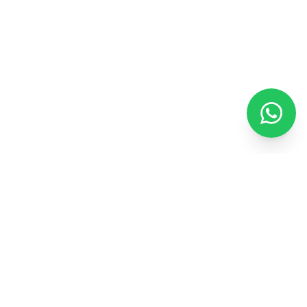
ENEXTWARE
TECHNOLOGY
Помогаем бизнесу в цифровой трансформации с
помощью современных технологий и креативных