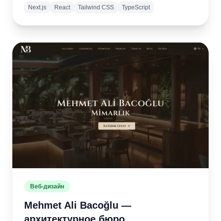
Next.js
React
Tailwind CSS
TypeScript
Подробнее
Открыть
сайт
Веб-дизайн
Mehmet Ali Bacoğlu —
архитектурное бюро