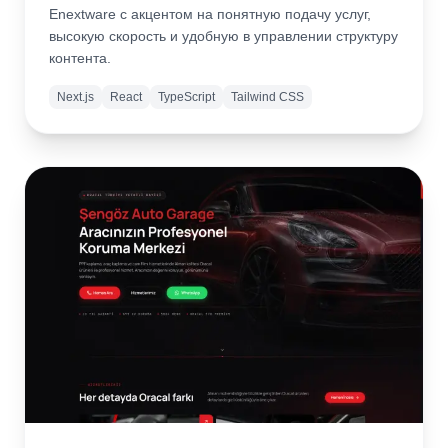
Enextware с акцентом на понятную подачу услуг,
высокую скорость и удобную в управлении структуру
контента.
Next.js
React
TypeScript
Tailwind CSS
Подробнее
Открыть
сайт