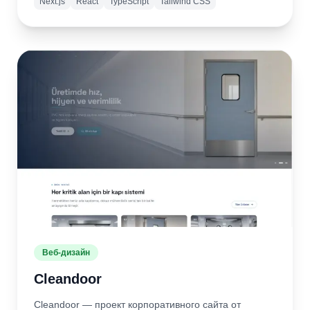
Next.js
React
TypeScript
Tailwind CSS
Подробнее
Открыть
сайт
Веб-дизайн
Cleandoor
Cleandoor — проект корпоративного сайта от