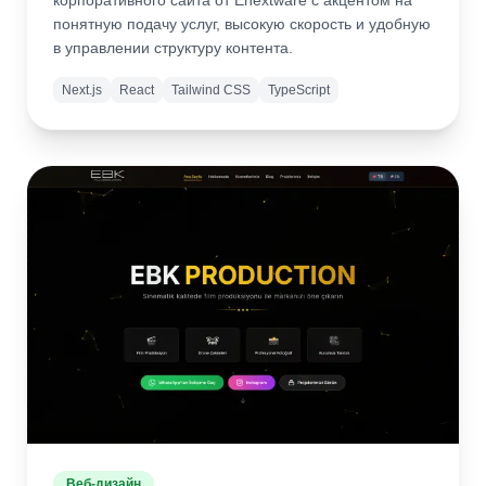
корпоративного сайта от Enextware с акцентом на
понятную подачу услуг, высокую скорость и удобную
в управлении структуру контента.
Next.js
React
Tailwind CSS
TypeScript
Подробнее
Веб-дизайн