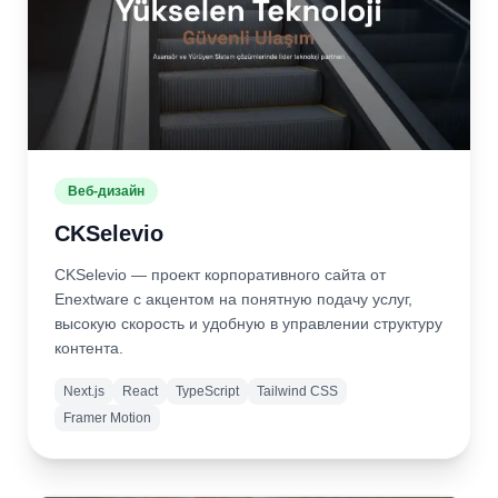
Веб-дизайн
CKSelevio
CKSelevio — проект корпоративного сайта от
Enextware с акцентом на понятную подачу услуг,
высокую скорость и удобную в управлении структуру
контента.
Next.js
React
TypeScript
Tailwind CSS
Framer Motion
Подробнее
Открыть
сайт